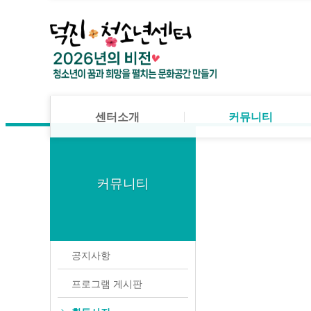
메뉴 건너뛰기
센터소개
공지사항
미션·비전·목표
프로그램 게시판
센터소개
조직도
활동사진
커뮤니티
센터연혁
자유게시판
- 공지사항
법인소개
Q&A
센터소개
커뮤니티
대관안내
- 프로그램 게시판
시설이용안내
센터소개
공지사항
- 활동사진
찾아오시는 길
미션·비전·목표
프로그램 게시판
커뮤니티
- 자유게시판
조직도
활동사진
- Q&A
센터연혁
자유게시판
청소년 활동
법인소개
Q&A
공지사항
대관안내
프로그램 안내
프로그램 게시판
시설이용안내
덕진품애 방과후