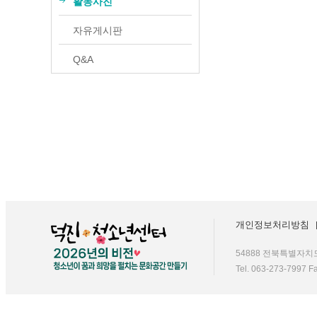
활동사진
찾아오시는 길
덕진품애 작은도서관
자유게시판
Q&A
개인정보처리방침
54888 전북특별자치
Tel. 063-273-7997 F