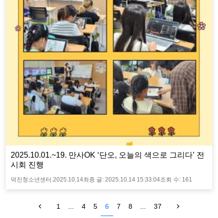
2025.10.01.~19. 만사OK ‘단오, 오늘의 색으로 그리다’ 전
시회 진행
덕진청소년센터.
2025.10.14
최종 글:
2025.10.14 15:33:04
조회 수:
161
1
...
4
5
6
7
8
...
37