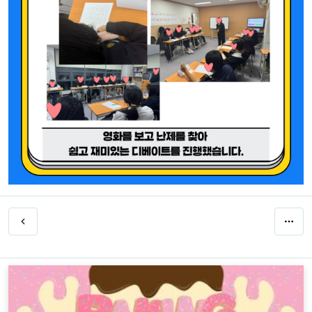
덕진품애 작은도서관