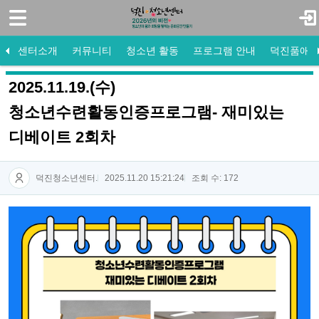
로그인
회원가입
센터소개
센터소개
커뮤니티
청소년 활동
프로그램 안내
덕진품애 
커뮤니티
센터소개
공지사항
청소년 운영위원회
참여프로그램
방과후 공지사항
도서관 공지사항
미션·비전·목표
프로그램 게시판
수강신청
방과후 활동사진
도서관 활동사진
청소년 동아리
조직도
활동사진
자원봉사
프로그램 안내
새로 들어온 책
센터연혁
자유게시판
법인소개
소개 및 
프로그램
Q&A
2025.11.19.(수)
- 공지사항
청소년수련활동인증프로그램- 재미있는
디베이트 2회차
- 프로그램 게시판
- 활동사진
덕진청소년센터.
2025.11.20 15:21:24
조회 수: 172
- 자유게시판
- Q&A
청소년 활동
프로그램 안내
덕진품애 방과후