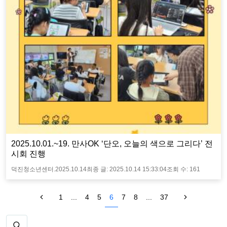
2025.10.01.~19. 만사OK ‘단오, 오늘의 색으로 그리다’ 전
시회 진행
덕진청소년센터.
2025.10.14
최종 글:
2025.10.14 15:33:04
조회 수:
161
1
...
4
5
6
7
8
...
37