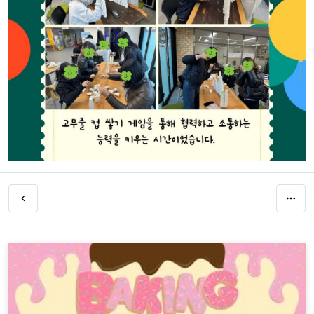
덕진품애 작은도서관