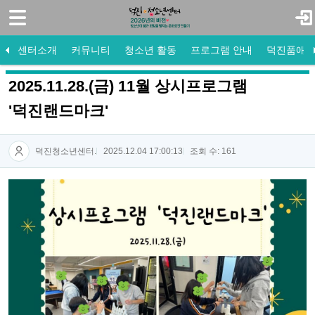
로그인
회원가입
센터소개
센터소개
커뮤니티
청소년 활동
프로그램 안내
덕진품애 
커뮤니티
센터소개
공지사항
청소년 운영위원회
참여프로그램
방과후 공지사항
도서관 공지사항
미션·비전·목표
프로그램 게시판
수강신청
방과후 활동사진
도서관 활동사진
청소년 동아리
조직도
활동사진
자원봉사
프로그램 안내
새로 들어온 책
센터연혁
자유게시판
법인소개
소개 및 
프로그램
Q&A
2025.11.28.(금) 11월 상시프로그램
- 공지사항
'덕진랜드마크'
- 프로그램 게시판
덕진청소년센터.
2025.12.04 17:00:13
조회 수: 161
- 활동사진
- 자유게시판
- Q&A
청소년 활동
프로그램 안내
덕진품애 방과후